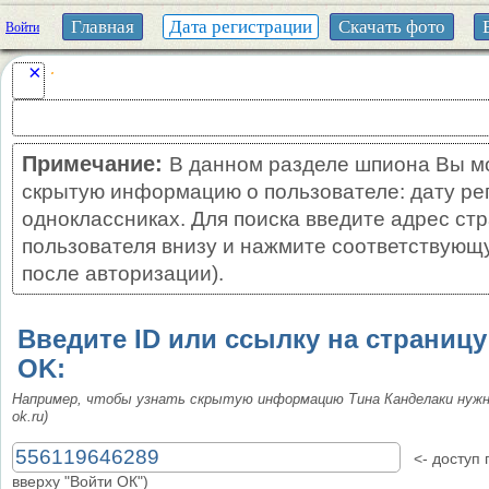
Главная
Дата регистрации
Скачать фото
Войти
×
Примечание:
В данном разделе шпиона Вы м
скрытую информацию о пользователе: дату ре
одноклассниках. Для поиска введите адрес ст
пользователя внизу и нажмите соответствующу
после авторизации).
Введите ID или ссылку на страниц
OK:
Например, чтобы узнать скрытую информацию Тина Канделаки нуж
ok.ru)
<- доступ п
вверху "Войти ОК")