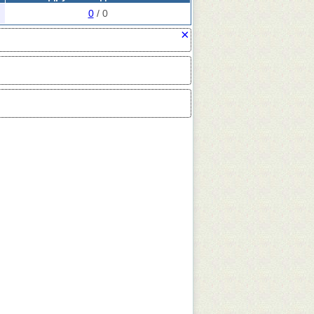
0
/ 0
×