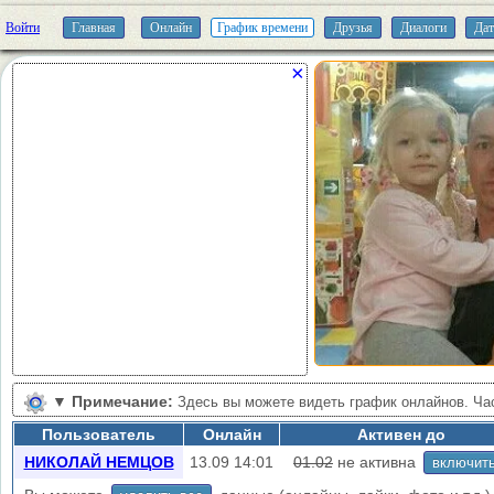
Войти
Главная
Онлайн
График времени
Друзья
Диалоги
Дат
×
▼
Примечание:
Здесь вы можете видеть график онлайнов. Час
минуты, точный онлайн = время конца сессии, начало сессии = -3 ми
Пользователь
Онлайн
Активен до
НИКОЛАЙ НЕМЦОВ
13.09 14:01
01.02
не активна
включит